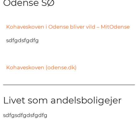
Odense SØ
Kohaveskoven i Odense bliver vild – MitOdense
sdfgdsfgdfg
Kohaveskoven (odense.dk)
Livet som andelsboligejer
sdfgsdfgdsfgdfg